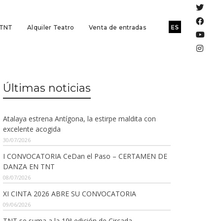
 TNT
Alquiler Teatro
Venta de entradas
Últimas noticias
Atalaya estrena Antígona, la estirpe maldita con
excelente acogida
30/07/2026
I CONVOCATORIA CeDan el Paso – CERTAMEN DE
DANZA EN TNT
08/07/2026
XI CINTA 2026 ABRE SU CONVOCATORIA
09/06/2026
TNT se suma a la 19ª edición de Circada