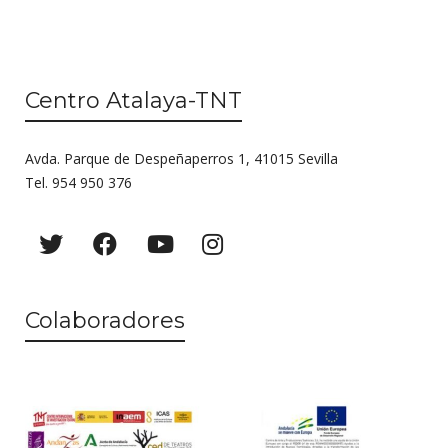
e
e
t
n
d
o
t
a
s
o
Centro Atalaya-TNT
y
v
Avda. Parque de Despeñaperros 1, 41015 Sevilla
Tel. 954 950 376
i
s
t
a
Colaboradores
s
d
e
E