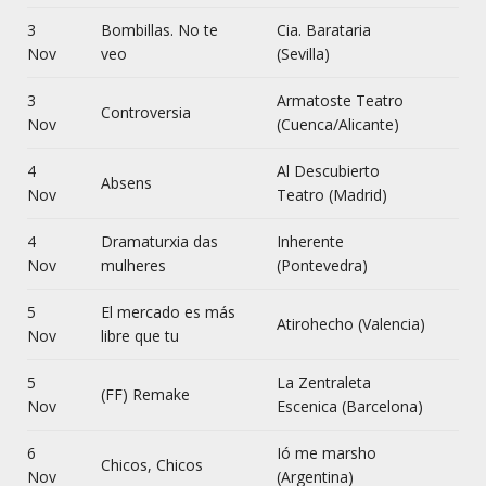
3
Bombillas. No te
Cia. Barataria
Nov
veo
(Sevilla)
3
Armatoste Teatro
Controversia
Nov
(Cuenca/Alicante)
4
Al Descubierto
Absens
Nov
Teatro (Madrid)
4
Dramaturxia das
Inherente
Nov
mulheres
(Pontevedra)
5
El mercado es más
Atirohecho (Valencia)
Nov
libre que tu
5
La Zentraleta
(FF) Remake
Nov
Escenica (Barcelona)
6
Ió me marsho
Chicos, Chicos
Nov
(Argentina)