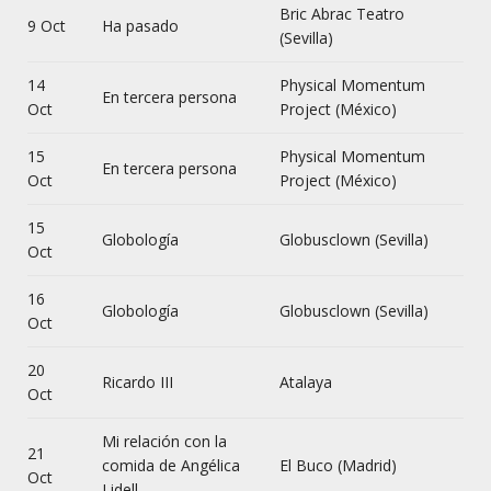
Bric Abrac Teatro
9 Oct
Ha pasado
(Sevilla)
14
Physical Momentum
En tercera persona
Oct
Project (México)
15
Physical Momentum
En tercera persona
Oct
Project (México)
15
Globología
Globusclown (Sevilla)
Oct
16
Globología
Globusclown (Sevilla)
Oct
20
Ricardo III
Atalaya
Oct
Mi relación con la
21
comida de Angélica
El Buco (Madrid)
Oct
Lidell