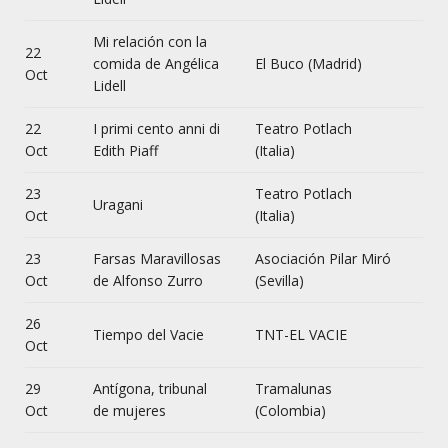
Mi relación con la
22
comida de Angélica
El Buco (Madrid)
Oct
Lidell
22
I primi cento anni di
Teatro Potlach
Oct
Edith Piaff
(Italia)
23
Teatro Potlach
Uragani
Oct
(Italia)
23
Farsas Maravillosas
Asociación Pilar Miró
Oct
de Alfonso Zurro
(Sevilla)
26
Tiempo del Vacie
TNT-EL VACIE
Oct
29
Antígona, tribunal
Tramalunas
Oct
de mujeres
(Colombia)