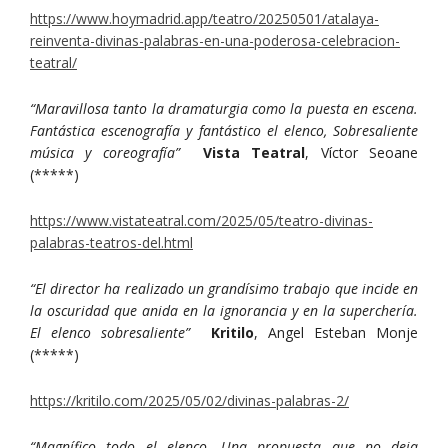
https://www.hoymadrid.app/teatro/20250501/atalaya-
reinventa-divinas-palabras-en-una-poderosa-celebracion-
teatral/
“Maravillosa tanto la dramaturgia como la puesta en escena.
Fantástica escenografía y fantástico el elenco, Sobresaliente
música y coreografía”
Vista Teatral
, Víctor Seoane
(*****)
https://www.vistateatral.com/2025/05/teatro-divinas-
palabras-teatros-del.html
“El director ha realizado un grandísimo trabajo que incide en
la oscuridad que anida en la ignorancia y en la superchería.
El elenco sobresaliente”
Kritilo
, Angel Esteban Monje
(*****)
https://kritilo.com/2025/05/02/divinas-palabras-2/
“Magnífico todo el elenco. Una propuesta que no deja