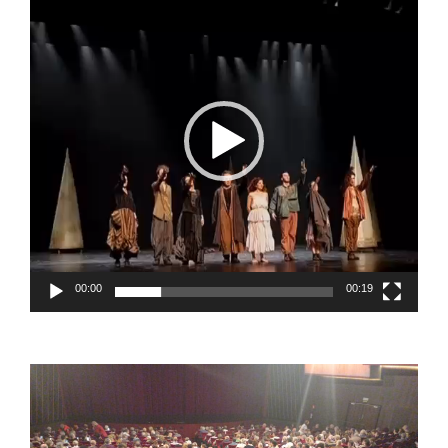
de
vídeo
00:00
00:19