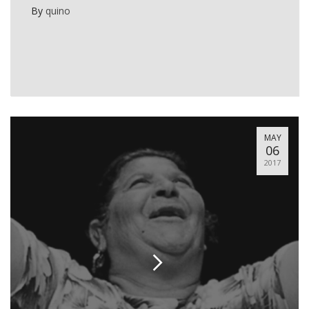
By
quino
MAY
06
2017