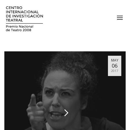
MAY
06
2017