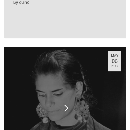
By
quino
MAY
06
2017