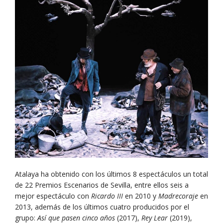
Atalaya ha obtenido con los últimos 8 espectáculos un total
de 22 Premios Escenarios de Sevilla, entre ellos seis a
mejor espectáculo con
Ricardo III
en 2010 y
Madrecoraje
en
2013, además de los últimos cuatro producidos por el
grupo:
Así que pasen cinco años
(2017),
Rey Lear
(2019),