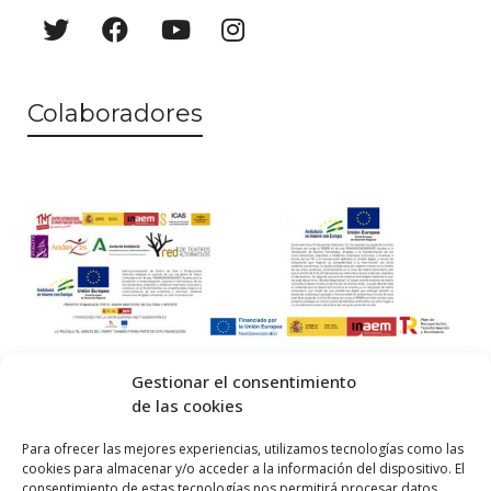
e
e
n
d
t
a
Colaboradores
o
y
v
i
s
t
a
s
Gestionar el consentimiento
de las cookies
d
© 2026 Centro Internacional de Investigación Teatral · Made with
Para ofrecer las mejores experiencias, utilizamos tecnologías como las
e
cookies para almacenar y/o acceder a la información del dispositivo. El
by
QM
.
consentimiento de estas tecnologías nos permitirá procesar datos