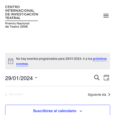
No hay eventos programados para 29/01/2024. Ir a los
próximos
eventos
.
29/01/2024
N
N
Buscar
Día
a
Seleccionar
a
fecha.
v
Siguiente día
Día anterior
v
e
e
g
Suscribirse al calendario
a