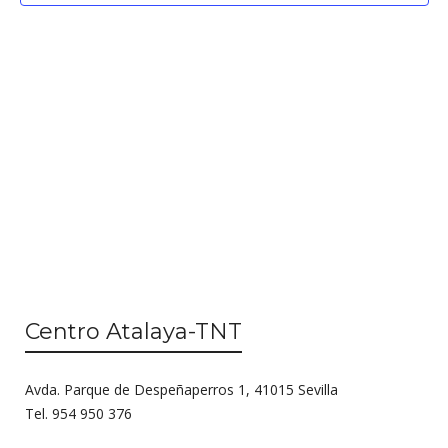
g
c
a
i
c
ó
n
i
d
ó
e
n
v
d
i
s
e
t
b
a
ú
s
Centro Atalaya-TNT
d
s
e
Avda. Parque de Despeñaperros 1, 41015 Sevilla
q
E
Tel. 954 950 376
u
v