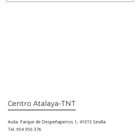
g
c
a
i
c
ó
n
i
d
ó
e
n
v
d
i
s
e
t
b
a
ú
s
Centro Atalaya-TNT
d
s
e
Avda. Parque de Despeñaperros 1, 41015 Sevilla
q
E
Tel. 954 950 376
u
v