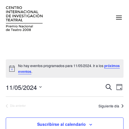
No hay eventos programados para 11/05/2024. Ir a los
próximos
eventos
.
11/05/2024
N
N
Buscar
Día
a
Seleccionar
a
fecha.
v
Siguiente día
Día anterior
v
e
e
g
Suscribirse al calendario
a