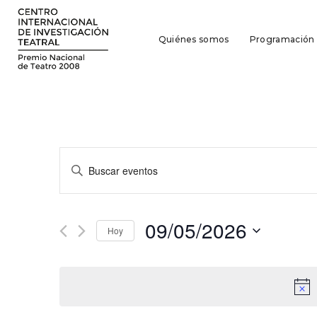
Quiénes somos
Programación
Navegación
Introduce
la
de
palabra
búsqueda
clave.
09/05/2026
Busca
Hoy
y
Eventos
Seleccionar
para
vistas
fecha.
la
de
palabra
clave.
Eventos