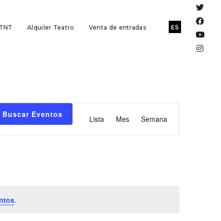
 TNT
Alquiler Teatro
Venta de entradas
Navegación
Buscar Eventos
Lista
Mes
Semana
de
vistas
de
Evento
ntos
.