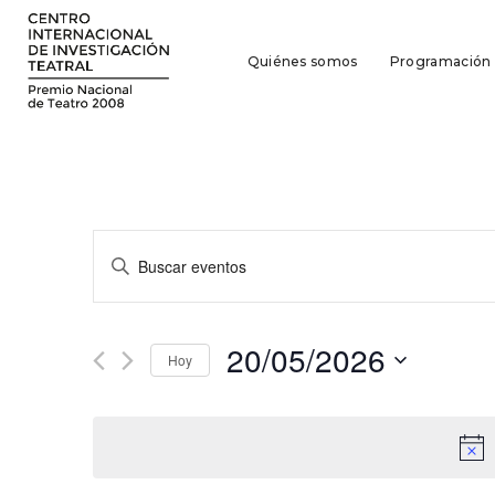
Quiénes somos
Programación
Navegación
Introduce
la
de
palabra
búsqueda
clave.
20/05/2026
Busca
Hoy
y
Eventos
Seleccionar
para
vistas
fecha.
la
de
palabra
clave.
Eventos