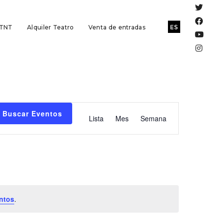
 TNT
Alquiler Teatro
Venta de entradas
Navegación
Buscar Eventos
Lista
Mes
Semana
de
vistas
de
Evento
ntos
.