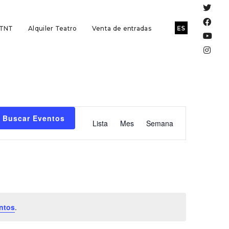
 TNT
Alquiler Teatro
Venta de entradas
Navegación
Buscar Eventos
Lista
Mes
Semana
de
vistas
de
Evento
ntos
.