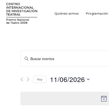
Quiénes somos
Programación
Navegación
Introduce
la
de
palabra
búsqueda
clave.
11/06/2026
Busca
Hoy
y
Eventos
Seleccionar
para
vistas
fecha.
la
de
palabra
clave.
Eventos