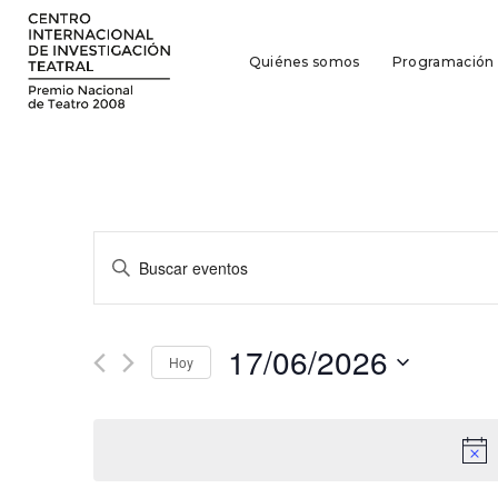
Quiénes somos
Programación
Navegación
Introduce
la
de
palabra
búsqueda
clave.
17/06/2026
Busca
Hoy
y
Eventos
Seleccionar
para
vistas
fecha.
la
de
palabra
clave.
Eventos