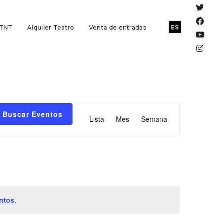
 TNT
Alquiler Teatro
Venta de entradas
Navegación
Buscar Eventos
Lista
Mes
Semana
de
vistas
de
Evento
ntos
.