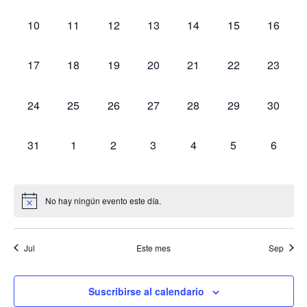
e
e
e
e
e
e
e
e
c
n
n
n
n
n
n
n
a
v
v
v
v
v
v
v
n
0
0
0
0
0
0
0
i
10
11
12
13
14
15
16
t
t
t
t
t
t
t
e
e
e
e
e
e
e
c
e
e
e
e
e
e
e
o
o
o
o
o
o
o
ó
d
n
n
n
n
n
n
n
v
v
v
v
v
v
v
s
s
s
s
s
s
s
n
0
0
0
0
0
0
0
i
17
18
19
20
21
22
23
t
t
t
t
t
t
t
a
e
e
e
e
e
e
e
,
,
,
,
,
,
,
e
e
e
e
e
e
e
d
o
o
o
o
o
o
o
ó
n
n
n
n
n
n
n
r
v
v
v
v
v
v
v
s
s
s
s
s
s
s
e
0
0
0
0
0
0
0
24
25
26
27
28
29
30
t
t
t
t
t
t
t
e
e
e
e
e
e
e
n
,
,
,
,
,
,
,
v
e
e
e
e
e
e
e
i
o
o
o
o
o
o
o
n
n
n
n
n
n
n
v
v
v
v
v
v
v
d
s
s
s
s
s
s
s
i
0
0
0
0
0
0
0
31
1
2
3
4
5
6
o
t
t
t
t
t
t
t
e
e
e
e
e
e
e
,
,
,
,
,
,
,
s
e
e
e
e
e
e
e
o
o
o
o
o
o
o
e
n
n
n
n
n
n
n
d
v
v
v
v
v
v
v
t
s
s
s
s
s
s
s
t
t
t
t
t
t
t
b
e
e
e
e
e
e
e
e
,
,
,
,
,
,
,
a
No hay ningún evento este día.
o
o
o
o
o
o
o
n
n
n
n
n
n
n
ú
s
s
s
s
s
s
s
s
E
t
t
t
t
t
t
t
d
,
,
,
,
,
,
,
s
o
o
o
o
o
o
o
v
Jul
Este mes
Sep
e
s
s
s
s
s
s
s
q
e
E
,
,
,
,
,
,
,
u
Suscribirse al calendario
v
n