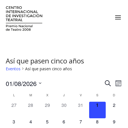
Así que pasen cinco años
Eventos
Así que pasen cinco años
01/08/2026
N
N
Buscar
Mes
a
Seleccionar
a
L
M
X
J
V
S
D
C
fecha.
v
v
0
0
0
0
0
0
0
27
28
29
30
31
1
2
e
a
e
e
e
e
e
e
e
e
g
l
v
v
v
v
v
v
v
0
0
0
0
0
0
0
3
4
5
6
7
8
9
a
g
e
e
e
e
e
e
e