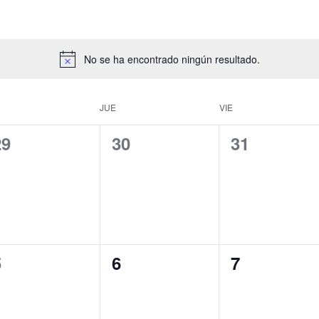
No se ha encontrado ningún resultado.
JUE
VIE
0
0
0
29
30
31
ventos,
eventos,
eventos,
0
0
0
5
6
7
ventos,
eventos,
eventos,