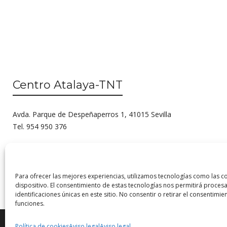
Centro Atalaya-TNT
Avda. Parque de Despeñaperros 1, 41015 Sevilla
Tel. 954 950 376
Para ofrecer las mejores experiencias, utilizamos tecnologías como las c
dispositivo. El consentimiento de estas tecnologías nos permitirá proc
identificaciones únicas en este sitio. No consentir o retirar el consentimi
funciones.
Política de cookies
Aviso legal
Aviso legal
© 2026 Centro Internacional de Investigación Teatral · Made with
by
QM
.