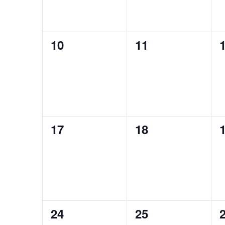
0
0
10
11
eventos,
eventos,
e
0
0
17
18
eventos,
eventos,
e
0
0
24
25