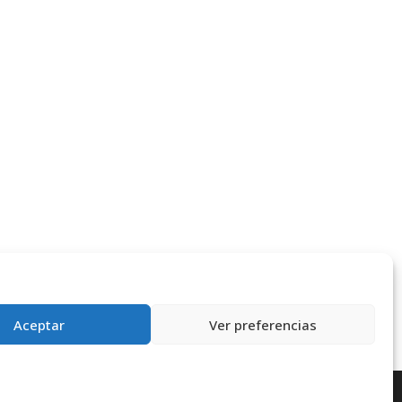
Aceptar
Ver preferencias
rensa
Contacta
Política de Privacidad
Política de cookies (UE)