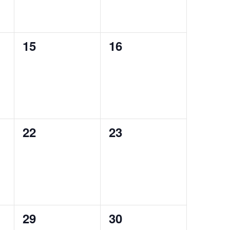
0
0
15
16
eventos,
eventos,
0
0
22
23
eventos,
eventos,
0
0
29
30