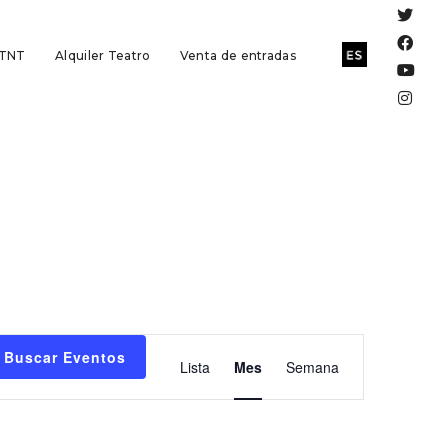
 TNT
Alquiler Teatro
Venta de entradas
Navegación
Buscar Eventos
Lista
Mes
Semana
de
vistas
de