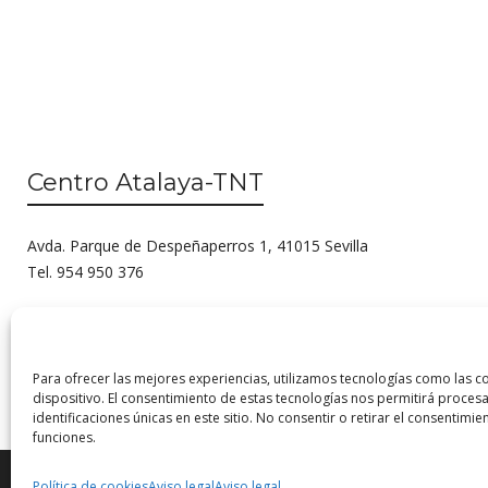
Centro Atalaya-TNT
Avda. Parque de Despeñaperros 1, 41015 Sevilla
Tel. 954 950 376
Para ofrecer las mejores experiencias, utilizamos tecnologías como las c
dispositivo. El consentimiento de estas tecnologías nos permitirá proc
identificaciones únicas en este sitio. No consentir o retirar el consentimi
funciones.
Política de cookies
Aviso legal
Aviso legal
© 2026 Centro Internacional de Investigación Teatral · Made with
by
QM
.