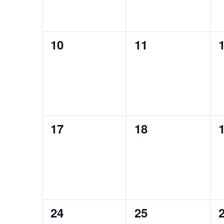
0
0
10
11
eventos,
eventos,
e
0
0
17
18
eventos,
eventos,
e
0
0
24
25