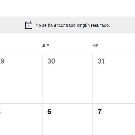
No se ha encontrado ningún resultado.
JUE
VIE
0
0
0
29
30
31
ventos,
eventos,
eventos,
0
0
0
5
6
7
ventos,
eventos,
eventos,