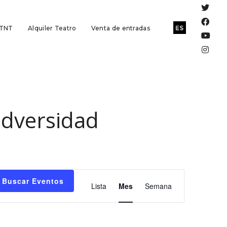
 TNT
Alquiler Teatro
Venta de entradas
adversidad
Navegación
Buscar Eventos
Lista
Mes
Semana
de
vistas
de