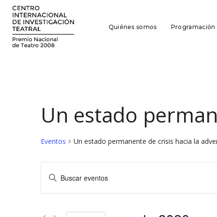
Quiénes somos
Programación
Un estado permanen
Eventos
Un estado permanente de crisis hacia la adve
Navegación
Introduce
la
de
palabra
búsqueda
clave.
Busca