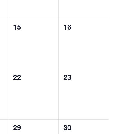
0
0
15
16
eventos,
eventos,
0
0
22
23
eventos,
eventos,
0
0
29
30