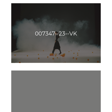
007347--23--VK