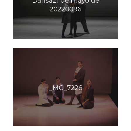
Dansa21 de mayo de
20220096
_MG_7226