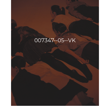
007347--05--VK