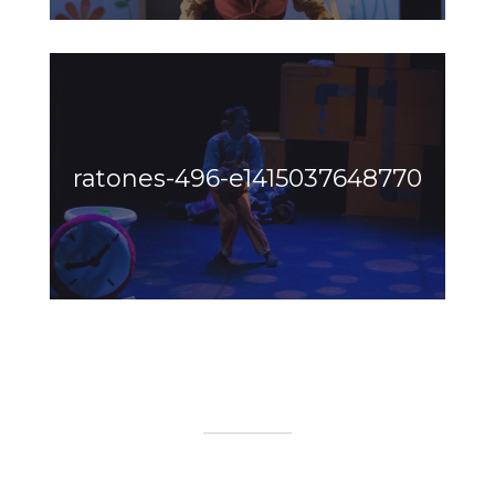
ratones-496-e1415037648770