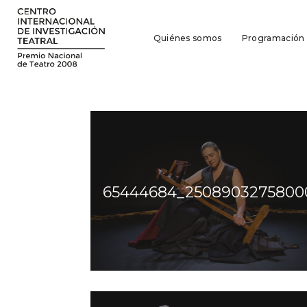
Quiénes somos
Programación
65444684_25089032758000