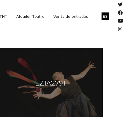
 TNT
Alquiler Teatro
Venta de entradas
_Z1A2791
73447406716977152_o