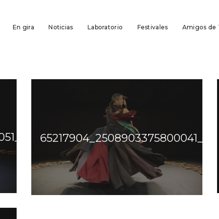
En gira
Noticias
Laboratorio
Festivales
Amigos de
51_8275513011356041216_o
65217904_2508903375800041_63