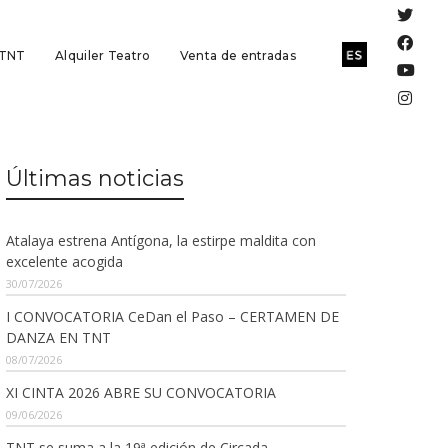
 TNT
Alquiler Teatro
Venta de entradas
Últimas noticias
Atalaya estrena Antígona, la estirpe maldita con
excelente acogida
30/07/2026
I CONVOCATORIA CeDan el Paso – CERTAMEN DE
DANZA EN TNT
08/07/2026
XI CINTA 2026 ABRE SU CONVOCATORIA
09/06/2026
TNT se suma a la 19ª edición de Circada