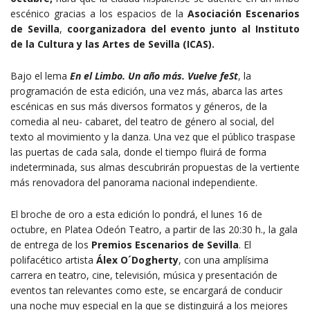
escénico gracias a los espacios de la
Asociación Escenarios
de Sevilla
,
coorganizadora del evento junto al Instituto
de la Cultura y las Artes de Sevilla (ICAS).
Bajo el lema
En el Limbo. Un añ
o má
s. Vuelve feSt
, la
programación de esta edición, una vez más, abarca las artes
escénicas en sus más diversos formatos y géneros, de la
comedia al neu- cabaret, del teatro de género al social, del
texto al movimiento y la danza. Una vez que el público traspase
las puertas de cada sala, donde el tiempo fluirá de forma
indeterminada, sus almas descubrirán propuestas de la vertiente
más renovadora del panorama nacional independiente.
El broche de oro a esta edición lo pondrá, el lunes 16 de
octubre, en Platea Odeón Teatro, a partir de las 20:30 h., la gala
de entrega de los
Premios Escenarios de Sevilla
. El
polifacético artista
Álex O´Dogherty
, con una amplísima
carrera en teatro, cine, televisión, música y presentación de
eventos tan relevantes como este, se encargará de conducir
una noche muy especial en la que se distinguirá a los mejores