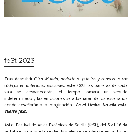
feSt 2023
Tras descubrir O
tro Mundo, abducir al pú
blico y conocer otros
códigos en anteriores ediciones,
este 2023 las barreras de cada
sala se desvanecerán, el tiempo tomará un sentido
indeterminado y las emociones se adueñarán de los escenarios
donde desafiarán a la imaginación:
En el Limbo. Un añ
o má
s.
Vuelve feSt.
Así el Festival de Artes Escénicas de Sevilla (feSt), del
5 al 16 de
octubre,
hará que la ciudad hispalense se adentre en un limbo