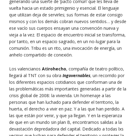
generando una suerte de ‘pacto común’ que les lleva de
vuelta hacia un estado primigenio y esencial. El lenguaje
que utilizan deja de servirles; sus formas de estar consigo
mismos y con los demás cobran nuevos sentidos… y desde
ese vacío sus cuerpos ensayan una convención nueva y
vieja a la vez. El espacio de encuentro inicial se transforma,
por tanto, en un espacio sagrado, en un no-lugar para la
comunión. Tribu es un rito, una invocación de energía, un
anhelo compartido de conexión.
Los valencianos
Atirohecho
, compañía de teatro político,
llegará al TNT con su obra
Ingovernables
,
un recorrido por
los diferentes espacios cotidianos que conforman una de
las problemáticas más importantes generadas a partir de la
crisis global de 2008
:
la vivienda. Un homenaje a las
personas que han luchado para defender el territorio, la
huerta, el derecho a vivir en paz. Y a las que han perdido. A
las que están por venir, y que ya llegan. Y en la esperanza
de que en un mundo sin plan B, encontramos salidas a la
devastación depredadora del capital. Dedicado a todas lxs
vecinxs que luchan para defender el territorio y proteger la