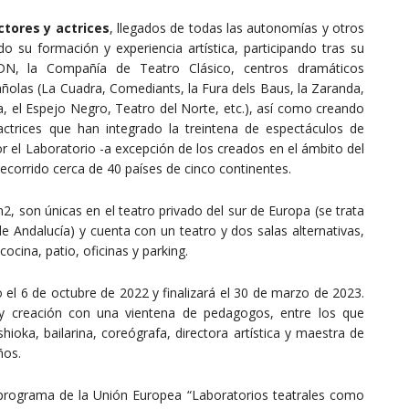
tores y actrices
, llegados de todas las autonomías y otros
su formación y experiencia artística, participando tras su
DN, la Compañía de Teatro Clásico, centros dramáticos
olas (La Cuadra, Comediants, la Fura dels Baus, la Zaranda,
la, el Espejo Negro, Teatro del Norte, etc.), así como creando
ctrices que han integrado la treintena de espectáculos de
el Laboratorio -a excepción de los creados en el ámbito del
recorrido cerca de 40 países de cinco continentes.
 son únicas en el teatro privado del sur de Europa (se trata
e Andalucía) y cuenta con un teatro y dos salas alternativas,
ocina, patio, oficinas y parking.
el 6 de octubre de 2022 y finalizará el 30 de marzo de 2023.
 y creación con una vientena de pedagogos, entre los que
oka, bailarina, coreógrafa, directora artística y maestra de
ños.
 programa de la Unión Europea “Laboratorios teatrales como