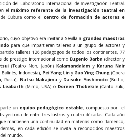
ción del Laboratorio Internacional de Investigación Teatral.
en el
máximo referente de la investigación teatral en
o de Cultura como el
centro de formación de actores e
io, cuyo objetivo era invitar a Sevilla a
grandes maestros
undo
para que impartieran talleres a un grupo de actores y
mpartido talleres 126 pedagogos de todos los continentes, 77
s de prestigio internacional como
Eugenio Barba
(director y
tsui
(Teatro Noh, Japón)
Kalamandalam
y
Karuna Nair
 Balinés, Indonesia),
Pei Yang Lin
y
Guo Ying Chung
(Opera
, Rusia),
Natsu Nakajima
y
Daisuke Yoshimoto
(Butho,
 Leabarth
(Mimo, USA) o
Doreen Thobekile
(Canto zulú,
imparte un
equipo pedagógico estable
, compuesto por el
 trayectoria de entre tres lustros y cuatro décadas. Cada año
s que mantienen una continuidad en materias como flamenco,
 además, en cada edición se invita a reconocidos maestros
s del mundo.