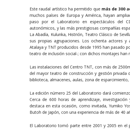
Este raudal artístico ha permitido que
más de 300 ac
muchos países de Europa y América, hayan ampliado 
paso por el Laboratorio en espectáculos del C
autonómicos, y las más prestigiosas compañías españ
La Abadía, Kulunka, Histrión, Teatro Clásico de Sevil
sus propias agrupaciones. Los ochenta actores y a
Atalaya y TNT producidos desde 1995 han pasado por 
teatro de inclusión social-; con dichos montajes han 
Las instalaciones del Centro TNT, con más de 2500m2,
del mayor teatro de construcción y gestión privada d
biblioteca, almacenes, aulas, zona de esparcimiento, c
La edición número 25 del Laboratorio dará comienzo 
Cerca de 600 horas de aprendizaje, investigación
destaca en esta ocasión, como invitada, Yumiko Yoshi
Butoh de Japón, con una experiencia de más de 40 a
El Laboratorio tomó parte entre 2001 y 2005 en el