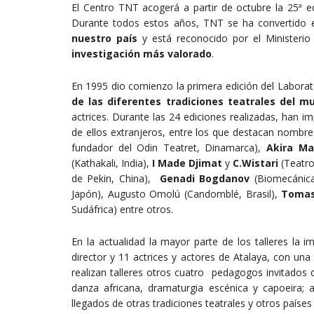
El Centro TNT acogerá a partir de octubre la 25ª edi
Durante todos estos años, TNT se ha convertido 
nuestro país
y está reconocido por el Ministeri
investigación más valorado
.
En 1995 dio comienzo la primera edición del Laborator
de las diferentes tradiciones teatrales del m
actrices. Durante las 24 ediciones realizadas, han i
de ellos extranjeros, entre los que destacan nombre
fundador del Odin Teatret, Dinamarca),
Akira Ma
(Kathakali, India),
I Made Djimat
y
C.Wistari
(Teatro
de Pekin, China),
Genadi Bogdanov
(Biomecánica
Japón), Augusto Omolú (Candomblé, Brasil),
Tomas
Sudáfrica) entre otros.
En la actualidad la mayor parte de los talleres la 
director y 11 actrices y actores de Atalaya, con una
realizan talleres otros cuatro pedagogos invitado
danza africana, dramaturgia escénica y capoeira;
llegados de otras tradiciones teatrales y otros paíse