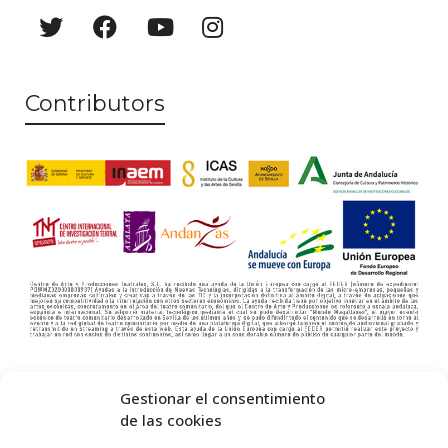
e
w
s
Contributors
N
a
v
i
g
a
t
i
o
Gestionar el consentimiento
de las cookies
n