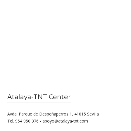
i
s
e
S
w
s
e
N
a
a
r
v
c
i
g
h
a
a
t
n
i
Atalaya-TNT Center
o
d
n
V
Avda. Parque de Despeñaperros 1, 41015 Sevilla
i
Tel. 954 950 376 -
apoyo@atalaya-tnt.com