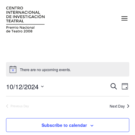
There are no upcoming events.
10/12/2024
E
E
Search
Day
v
Select
v
date.
e
Next Day
Previous Day
e
n
n
t
Subscribe to calendar
V
t