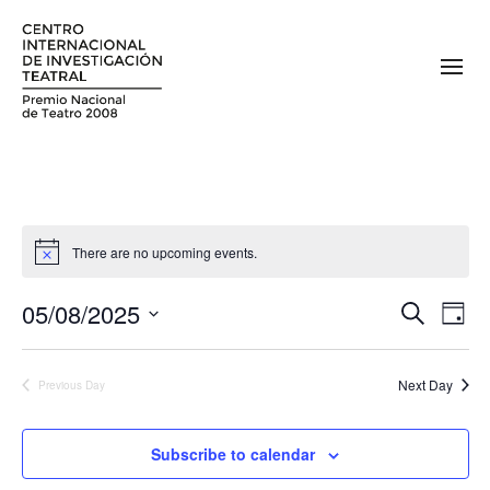
There are no upcoming events.
05/08/2025
E
E
Search
Day
v
Select
v
date.
e
Next Day
Previous Day
e
n
n
t
Subscribe to calendar
V
t