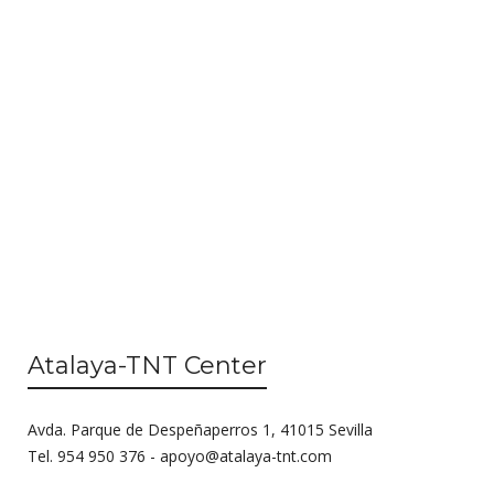
i
s
e
S
w
s
e
N
a
a
r
v
c
i
g
h
a
a
t
n
i
Atalaya-TNT Center
o
d
n
V
Avda. Parque de Despeñaperros 1, 41015 Sevilla
i
Tel. 954 950 376 -
apoyo@atalaya-tnt.com