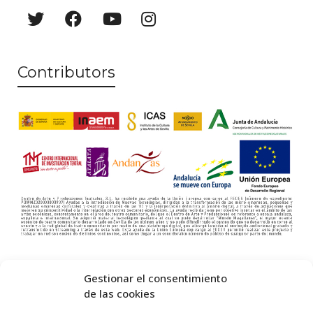
e
w
s
Contributors
N
a
v
i
g
a
t
i
o
Gestionar el consentimiento
de las cookies
n