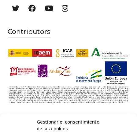
e
w
s
Contributors
N
a
v
i
g
a
t
i
o
Gestionar el consentimiento
de las cookies
n