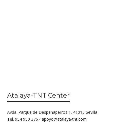
i
s
e
S
w
s
e
N
a
a
r
v
c
i
g
h
a
a
t
n
i
Atalaya-TNT Center
o
d
n
V
Avda. Parque de Despeñaperros 1, 41015 Sevilla
i
Tel. 954 950 376 -
apoyo@atalaya-tnt.com