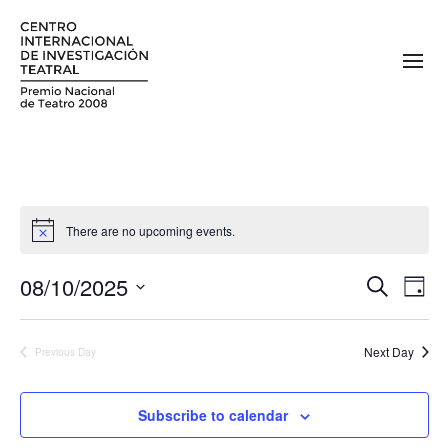
There are no upcoming events.
08/10/2025
E
E
Search
Day
v
Select
v
date.
e
Next Day
Previous Day
e
n
n
t
Subscribe to calendar
V
t