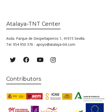
e
w
s
Atalaya-TNT Center
N
a
Avda. Parque de Despeñaperros 1, 41015 Sevilla
Tel. 954 950 376 -
apoyo@atalaya-tnt.com
v
i
g
a
Contributors
t
i
o
n