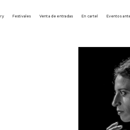
ory
Festivales
Venta de entradas
En cartel
Eventos ante