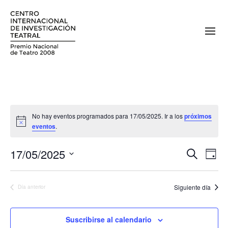
No hay eventos programados para 17/05/2025. Ir a los
próximos
eventos
.
17/05/2025
N
N
Buscar
Día
a
Seleccionar
a
fecha.
v
Siguiente día
Día anterior
v
e
e
g
Suscribirse al calendario
a