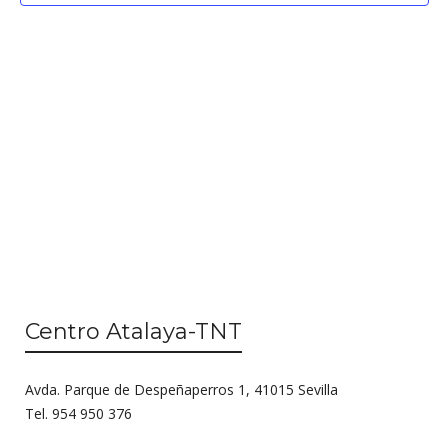
g
c
a
i
c
ó
n
i
d
ó
e
n
v
d
i
s
e
t
b
a
ú
s
Centro Atalaya-TNT
d
s
e
Avda. Parque de Despeñaperros 1, 41015 Sevilla
q
E
Tel. 954 950 376
u
v