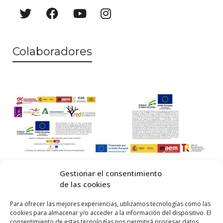
e
e
n
d
t
a
Colaboradores
o
y
v
i
s
t
a
s
Gestionar el consentimiento
de las cookies
d
© 2026 Centro Internacional de Investigación Teatral · Made with
Para ofrecer las mejores experiencias, utilizamos tecnologías como las
e
cookies para almacenar y/o acceder a la información del dispositivo. El
by
QM
.
consentimiento de estas tecnologías nos permitirá procesar datos