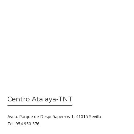
n
i
d
ó
e
n
v
d
i
s
e
t
b
a
ú
s
d
s
e
q
E
Centro Atalaya-TNT
u
v
e
e
Avda. Parque de Despeñaperros 1, 41015 Sevilla
n
d
Tel. 954 950 376
t