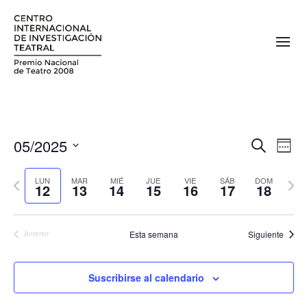
05/2025
N
N
Buscar
Sema
a
Seleccionar
a
fecha.
Semana
Sema
v
LUN
MAR
MIÉ
JUE
VIE
SÁB
DOM
12
13
14
15
16
17
18
v
anterior
sigui
e
e
g
Esta semana
Siguiente
Anterior
a
g
c
a
i
Suscribirse al calendario
c
ó