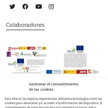
a
o
y
v
Colaboradores
i
s
t
a
s
d
e
Gestionar el consentimiento
E
de las cookies
v
© 2026 Centro Internacional de Investigación Teatral · Made with
Para ofrecer las mejores experiencias, utilizamos tecnologías como las
cookies para almacenar y/o acceder a la información del dispositivo. El
e
by
QM
.
consentimiento de estas tecnologías nos permitirá procesar datos