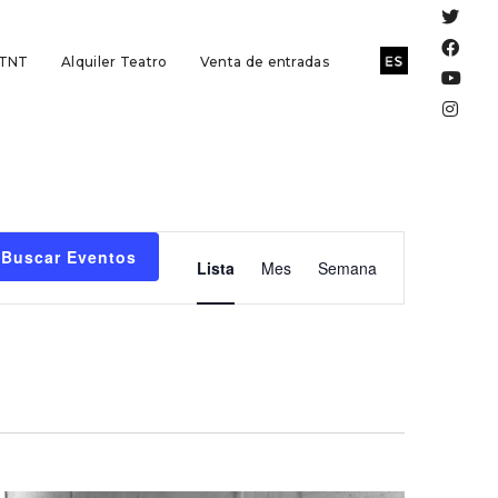
 TNT
Alquiler Teatro
Venta de entradas
Navegación
Buscar Eventos
Lista
Mes
Semana
de
vistas
de
Evento