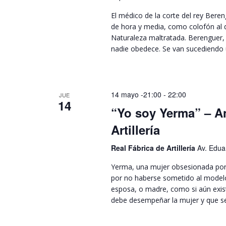
El médico de la corte del rey Bere
de hora y media, como colofón al 
Naturaleza maltratada. Berenguer,
nadie obedece. Se van sucediendo 
14 mayo -21:00
-
22:00
JUE
14
“Yo soy Yerma” – A
Artillería
Real Fábrica de Artillería
Av. Eduar
Yerma, una mujer obsesionada por
por no haberse sometido al modelo
esposa, o madre, como si aún exist
debe desempeñar la mujer y que se