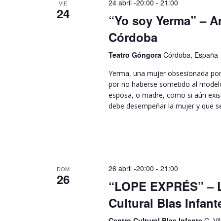
24 abril -20:00
-
21:00
VIE
24
“Yo soy Yerma” – A
Córdoba
Teatro Góngora
Córdoba, España
Yerma, una mujer obsesionada por
por no haberse sometido al modelo
esposa, o madre, como si aún exist
debe desempeñar la mujer y que se
26 abril -20:00
-
21:00
DOM
26
“LOPE EXPRÉS” – L
Cultural Blas Infant
Centro Cultural Blas Infante
C. Vi