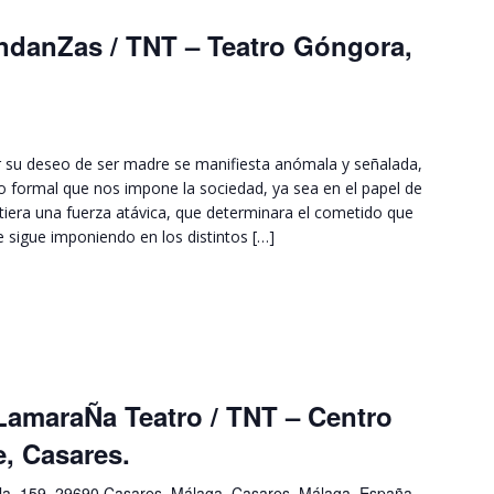
ndanZas / TNT – Teatro Góngora,
 su deseo de ser madre se manifiesta anómala y señalada,
 formal que nos impone la sociedad, ya sea en el papel de
iera una fuerza atávica, que determinara el cometido que
 sigue imponiendo en los distintos […]
amaraÑa Teatro / TNT – Centro
e, Casares.
lla, 159, 29690 Casares, Málaga, Casares, Málaga, España