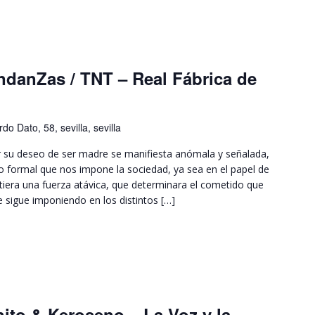
ndanZas / TNT – Real Fábrica de
do Dato, 58, sevilla, sevilla
 su deseo de ser madre se manifiesta anómala y señalada,
 formal que nos impone la sociedad, ya sea en el papel de
iera una fuerza atávica, que determinara el cometido que
 sigue imponiendo en los distintos […]
nito & Keroseno – La Voz y la