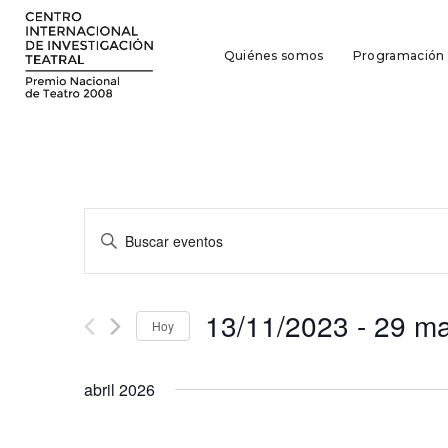
Quiénes somos
Programación
Navegación
Introduce
la
de
palabra
búsqueda
clave.
13/11/2023
 - 
29 m
Busca
Hoy
y
Eventos
Seleccionar
para
vistas
fecha.
la
abril 2026
de
palabra
clave.
Eventos