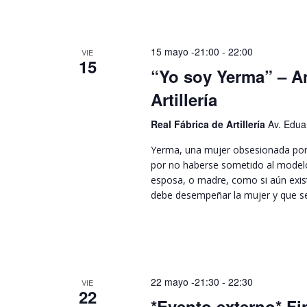
15 mayo -21:00
-
22:00
VIE
15
“Yo soy Yerma” – A
Artillería
Real Fábrica de Artillería
Av. Eduar
Yerma, una mujer obsesionada por
por no haberse sometido al modelo
esposa, o madre, como si aún exist
debe desempeñar la mujer y que se
22 mayo -21:30
-
22:30
VIE
22
*Evento externo* Fi