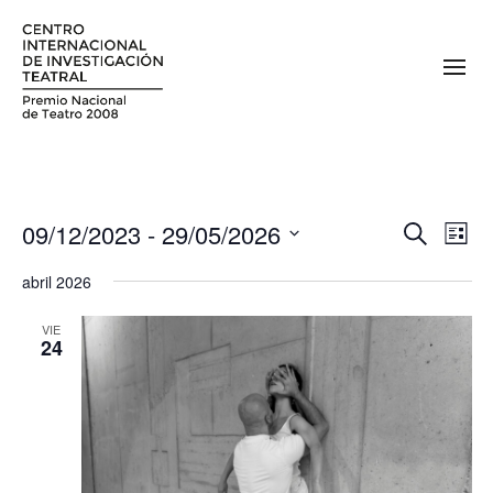
09/12/2023
 - 
29/05/2026
N
N
Buscar
Lista
a
Seleccionar
a
abril 2026
fecha.
v
v
e
VIE
24
e
g
a
g
c
a
i
c
ó