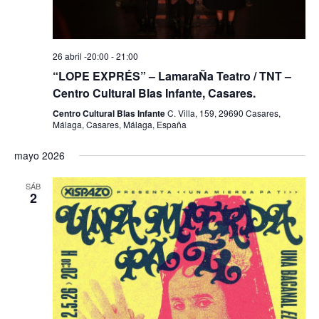
a
o
y
v
26 abril -20:00
-
21:00
“LOPE EXPRÉS” – LamaraÑa Teatro / TNT –
i
Centro Cultural Blas Infante, Casares.
s
Centro Cultural Blas Infante
C. Villa, 159, 29690 Casares,
Málaga, Casares, Málaga, España
t
a
mayo 2026
s
SÁB
2
d
e
E
v
e