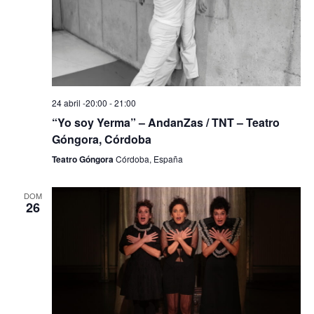
n
i
d
ó
e
n
v
d
i
24 abril -20:00
-
21:00
s
e
“Yo soy Yerma” – AndanZas / TNT – Teatro
t
b
Góngora, Córdoba
a
Teatro Góngora
Córdoba, España
ú
s
d
s
DOM
e
26
q
E
u
v
e
e
n
d
t