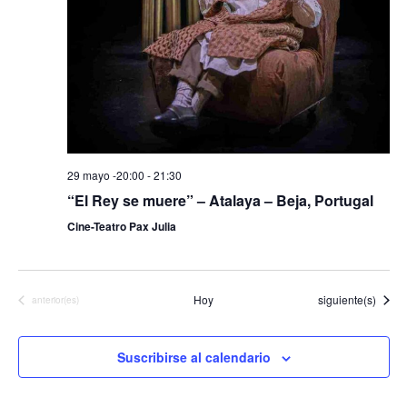
29 mayo -20:00
-
21:30
“El Rey se muere” – Atalaya – Beja, Portugal
Cine-Teatro Pax Julia
Eventos
Hoy
siguiente(s)
Eventos
anterior(es)
Suscribirse al calendario