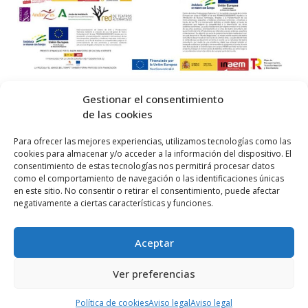
Gestionar el consentimiento
de las cookies
© 2026 Centro Internacional de Investigación Teatral · Made with
Para ofrecer las mejores experiencias, utilizamos tecnologías como las
cookies para almacenar y/o acceder a la información del dispositivo. El
by
QM
.
consentimiento de estas tecnologías nos permitirá procesar datos
como el comportamiento de navegación o las identificaciones únicas
en este sitio. No consentir o retirar el consentimiento, puede afectar
Inicio
negativamente a ciertas características y funciones.
Prensa
Aceptar
Contacta
Política de Privacidad
Ver preferencias
Política de cookies (UE)
Política de cookies
Aviso legal
Aviso legal