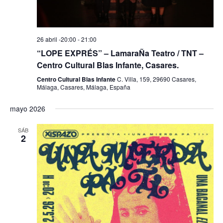
a
o
y
v
26 abril -20:00
-
21:00
“LOPE EXPRÉS” – LamaraÑa Teatro / TNT –
i
Centro Cultural Blas Infante, Casares.
s
Centro Cultural Blas Infante
C. Villa, 159, 29690 Casares,
Málaga, Casares, Málaga, España
t
a
mayo 2026
s
SÁB
2
d
e
E
v
e