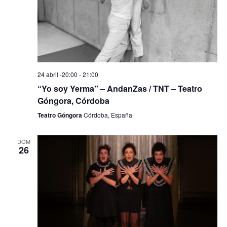
n
i
d
ó
e
n
v
d
i
24 abril -20:00
-
21:00
s
e
“Yo soy Yerma” – AndanZas / TNT – Teatro
t
b
Góngora, Córdoba
a
Teatro Góngora
Córdoba, España
ú
s
d
s
DOM
e
26
q
E
u
v
e
e
n
d
t