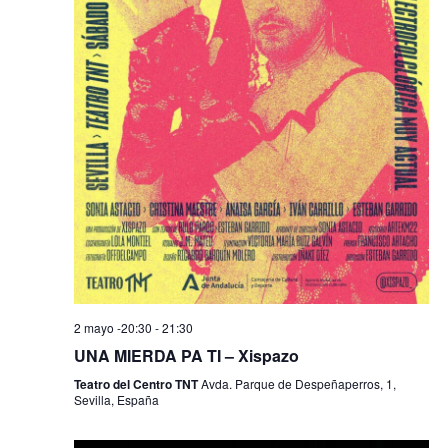
n
t
o
s
2 mayo -20:30
-
21:30
UNA MIERDA PA TI – Xispazo
Teatro del Centro TNT
Avda. Parque de Despeñaperros, 1,
Sevilla, España