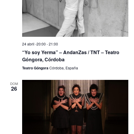
n
i
d
ó
e
n
v
d
i
24 abril -20:00
-
21:00
s
e
“Yo soy Yerma” – AndanZas / TNT – Teatro
t
b
Góngora, Córdoba
a
Teatro Góngora
Córdoba, España
ú
s
d
s
DOM
e
26
q
E
u
v
e
e
n
d
t