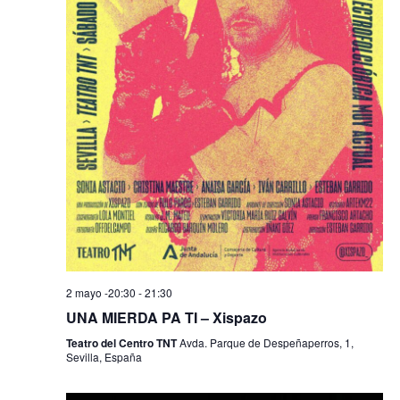
n
t
o
s
2 mayo -20:30
-
21:30
UNA MIERDA PA TI – Xispazo
Teatro del Centro TNT
Avda. Parque de Despeñaperros, 1,
Sevilla, España