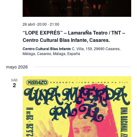
a
o
y
v
26 abril -20:00
-
21:00
“LOPE EXPRÉS” – LamaraÑa Teatro / TNT –
i
Centro Cultural Blas Infante, Casares.
s
Centro Cultural Blas Infante
C. Villa, 159, 29690 Casares,
Málaga, Casares, Málaga, España
t
a
mayo 2026
s
SÁB
2
d
e
E
v
e