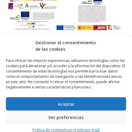
Gestionar el consentimiento
de las cookies
© 2026 Centro Internacional de Investigación Teatral · Made with
Para ofrecer las mejores experiencias, utilizamos tecnologías como las
cookies para almacenar y/o acceder a la información del dispositivo. El
by
QM
.
consentimiento de estas tecnologías nos permitirá procesar datos
como el comportamiento de navegación o las identificaciones únicas
en este sitio. No consentir o retirar el consentimiento, puede afectar
Inicio
negativamente a ciertas características y funciones.
Prensa
Aceptar
Contacta
Política de Privacidad
Ver preferencias
Política de cookies (UE)
Política de cookies
Aviso legal
Aviso legal