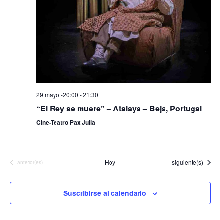
29 mayo -20:00
-
21:30
“El Rey se muere” – Atalaya – Beja, Portugal
Cine-Teatro Pax Julia
Eventos
Hoy
siguiente(s)
Eventos
anterior(es)
Suscribirse al calendario