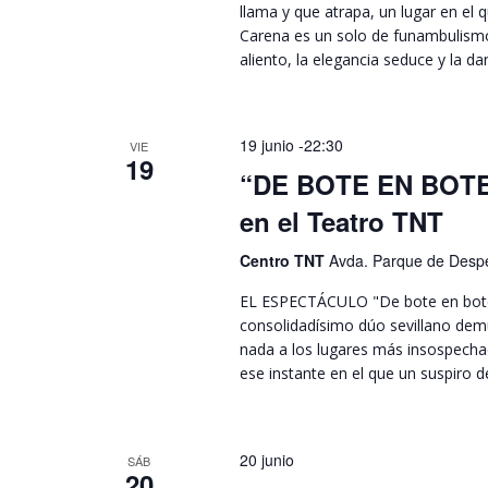
llama y que atrapa, un lugar en el q
Carena es un solo de funambulismo 
aliento, la elegancia seduce y la da
19 junio -22:30
VIE
19
“DE BOTE EN BOTE”
en el Teatro TNT
Centro TNT
Avda. Parque de Despe
EL ESPECTÁCULO "De bote en bote"
consolidadísimo dúo sevillano demu
nada a los lugares más insospecha
ese instante en el que un suspiro d
20 junio
SÁB
20