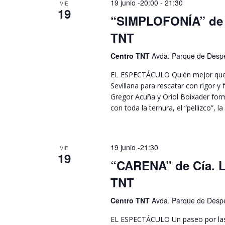
19 junio -20:00
-
21:30
VIE
19
“SIMPLOFONÍA” de C
TNT
Centro TNT
Avda. Parque de Despe
EL ESPECTÁCULO Quién mejor que tr
Sevillana para rescatar con rigor 
Gregor Acuña y Oriol Boixader forma
con toda la ternura, el “pellizco”, 
19 junio -21:30
VIE
19
“CARENA” de Cía. L
TNT
Centro TNT
Avda. Parque de Despe
EL ESPECTÁCULO Un paseo por las 