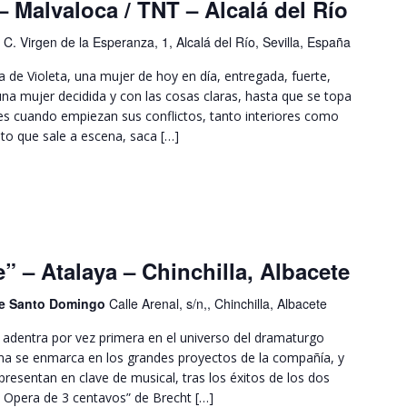
– Malvaloca / TNT – Alcalá del Río
o
C. Virgen de la Esperanza, 1, Alcalá del Río, Sevilla, España
ia de Violeta, una mujer de hoy en día, entregada, fuerte,
, una mujer decidida y con las cosas claras, hasta que se topa
es cuando empiezan sus conflictos, tanto interiores como
o que sale a escena, saca […]
” – Atalaya – Chinchilla, Albacete
de Santo Domingo
Calle Arenal, s/n,, Chinchilla, Albacete
 adentra por vez primera en el universo del dramaturgo
na se enmarca en los grandes proyectos de la compañía, y
resentan en clave de musical, tras los éxitos de los dos
a Opera de 3 centavos” de Brecht […]