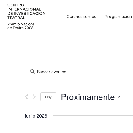
Quiénes somos
Programación
Navegación
Introduce
la
de
palabra
búsqueda
clave.
Próximamente
Busca
Hoy
y
Eventos
Seleccionar
para
vistas
fecha.
la
junio 2026
de
palabra
clave.
Eventos