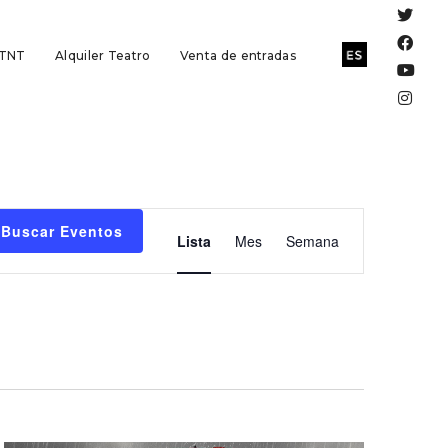
 TNT
Alquiler Teatro
Venta de entradas
Navegación
Buscar Eventos
Lista
Mes
Semana
de
vistas
de
Evento