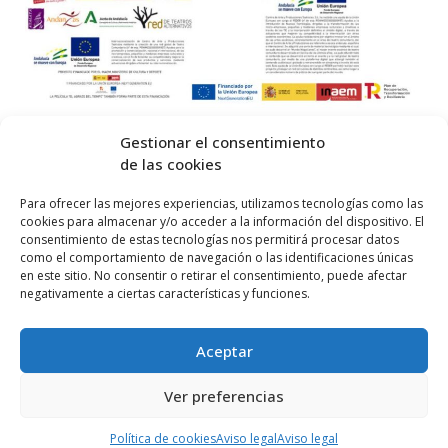
E
v
e
n
Gestionar el consentimiento
t
de las cookies
o
© 2026 Centro Internacional de Investigación Teatral · Made with
Para ofrecer las mejores experiencias, utilizamos tecnologías como las
s
cookies para almacenar y/o acceder a la información del dispositivo. El
by
QM
.
consentimiento de estas tecnologías nos permitirá procesar datos
como el comportamiento de navegación o las identificaciones únicas
en este sitio. No consentir o retirar el consentimiento, puede afectar
Inicio
negativamente a ciertas características y funciones.
Prensa
Aceptar
Contacta
Política de Privacidad
Ver preferencias
Política de cookies (UE)
Política de cookies
Aviso legal
Aviso legal