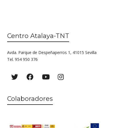
e
e
t
n
d
o
t
a
s
o
Centro Atalaya-TNT
y
v
Avda. Parque de Despeñaperros 1, 41015 Sevilla
i
Tel. 954 950 376
s
t
a
s
Colaboradores
d
e