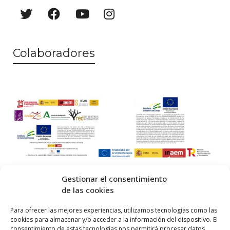
a
o
y
v
Colaboradores
i
s
t
a
s
d
e
Gestionar el consentimiento
E
de las cookies
v
© 2026 Centro Internacional de Investigación Teatral · Made with
Para ofrecer las mejores experiencias, utilizamos tecnologías como las
cookies para almacenar y/o acceder a la información del dispositivo. El
e
by
QM
.
consentimiento de estas tecnologías nos permitirá procesar datos