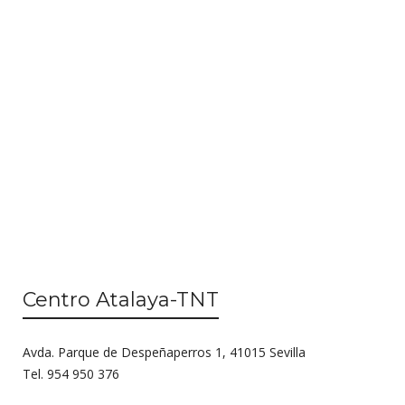
n
i
d
ó
e
n
v
d
i
s
e
t
b
a
ú
s
d
s
e
q
E
Centro Atalaya-TNT
u
v
e
e
Avda. Parque de Despeñaperros 1, 41015 Sevilla
n
d
Tel. 954 950 376
t