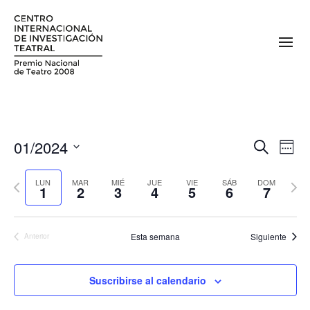
01/2024
N
N
Buscar
Sema
a
Seleccionar
a
fecha.
Semana
Sema
v
LUN
MAR
MIÉ
JUE
VIE
SÁB
DOM
1
2
3
4
5
6
7
v
anterior
sigui
e
e
g
Esta semana
Siguiente
Anterior
a
g
c
a
i
Suscribirse al calendario
c
ó