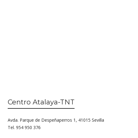
n
i
d
ó
e
n
v
d
i
s
e
t
b
a
ú
s
d
s
e
q
E
Centro Atalaya-TNT
u
v
e
e
Avda. Parque de Despeñaperros 1, 41015 Sevilla
n
d
Tel. 954 950 376
t