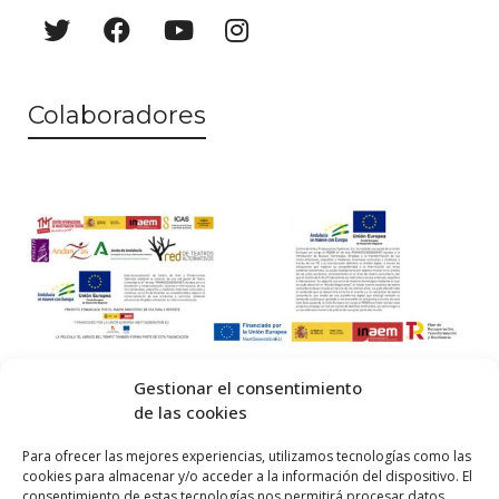
a
o
y
v
Colaboradores
i
s
t
a
s
d
e
Gestionar el consentimiento
E
de las cookies
v
© 2026 Centro Internacional de Investigación Teatral · Made with
Para ofrecer las mejores experiencias, utilizamos tecnologías como las
cookies para almacenar y/o acceder a la información del dispositivo. El
e
by
QM
.
consentimiento de estas tecnologías nos permitirá procesar datos