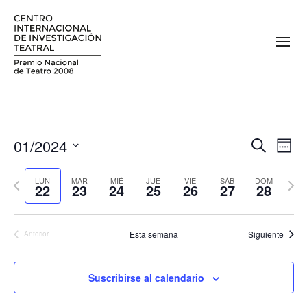
01/2024
N
N
Buscar
Sema
a
Seleccionar
a
fecha.
Semana
Sema
v
LUN
MAR
MIÉ
JUE
VIE
SÁB
DOM
22
23
24
25
26
27
28
v
anterior
sigui
e
e
g
Esta semana
Siguiente
Anterior
a
g
c
a
i
Suscribirse al calendario
c
ó