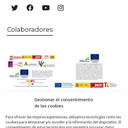
a
o
y
v
Colaboradores
i
s
t
a
s
d
e
Gestionar el consentimiento
E
de las cookies
v
© 2026 Centro Internacional de Investigación Teatral · Made with
Para ofrecer las mejores experiencias, utilizamos tecnologías como las
cookies para almacenar y/o acceder a la información del dispositivo. El
e
by
QM
.
consentimiento de estas tecnologías nos permitirá procesar datos