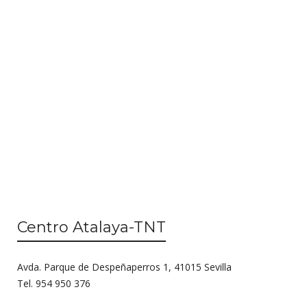
n
i
d
ó
e
n
v
d
i
s
e
t
b
a
ú
s
d
s
e
q
E
Centro Atalaya-TNT
u
v
e
e
Avda. Parque de Despeñaperros 1, 41015 Sevilla
n
d
Tel. 954 950 376
t