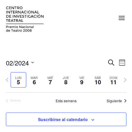
02/2024
N
N
Buscar
Sema
a
Seleccionar
a
fecha.
Semana
Sema
v
LUN
MAR
MIÉ
JUE
VIE
SÁB
DOM
5
6
7
8
9
10
11
v
anterior
sigui
e
e
g
Esta semana
Siguiente
Anterior
a
g
c
a
i
Suscribirse al calendario
c
ó