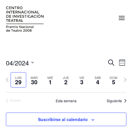
04/2024
N
N
Buscar
Sema
a
Seleccionar
a
fecha.
Semana
Sema
v
LUN
MAR
MIÉ
JUE
VIE
SÁB
DOM
29
30
1
2
3
4
5
v
anterior
sigui
e
e
g
Esta semana
Siguiente
Anterior
a
g
c
a
i
Suscribirse al calendario
c
ó