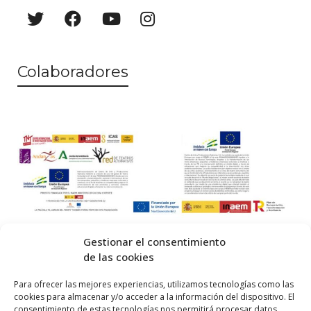
a
o
y
v
Colaboradores
i
s
t
a
s
d
e
Gestionar el consentimiento
E
de las cookies
v
© 2026 Centro Internacional de Investigación Teatral · Made with
Para ofrecer las mejores experiencias, utilizamos tecnologías como las
cookies para almacenar y/o acceder a la información del dispositivo. El
e
by
QM
.
consentimiento de estas tecnologías nos permitirá procesar datos