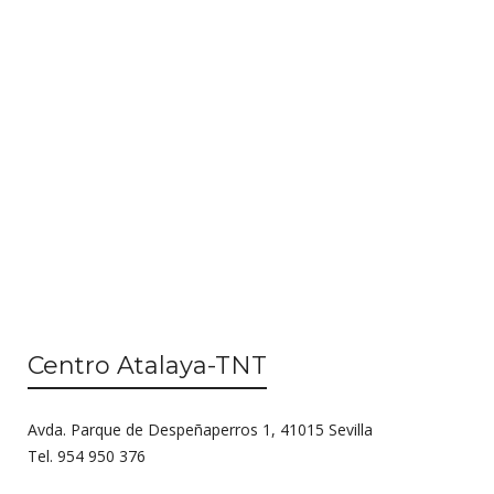
n
i
d
ó
e
n
v
d
i
s
e
t
b
a
ú
s
d
s
e
q
E
Centro Atalaya-TNT
u
v
e
e
Avda. Parque de Despeñaperros 1, 41015 Sevilla
n
d
Tel. 954 950 376
t