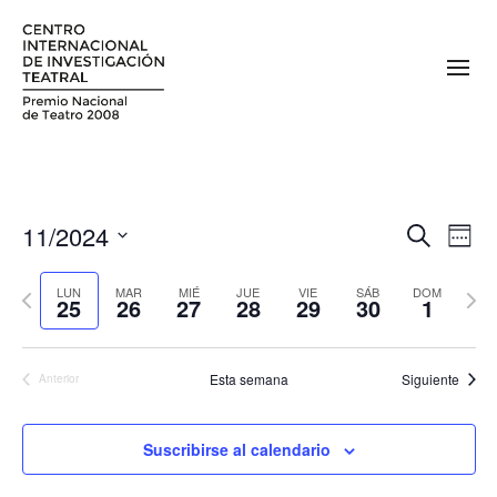
11/2024
N
N
Buscar
Sema
a
Seleccionar
a
fecha.
Semana
Sema
v
LUN
MAR
MIÉ
JUE
VIE
SÁB
DOM
25
26
27
28
29
30
1
v
anterior
sigui
e
e
g
Esta semana
Siguiente
Anterior
a
g
c
a
i
Suscribirse al calendario
c
ó