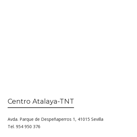
n
i
d
ó
e
n
v
d
i
s
e
t
b
a
ú
s
d
s
e
q
E
Centro Atalaya-TNT
u
v
e
e
Avda. Parque de Despeñaperros 1, 41015 Sevilla
n
d
Tel. 954 950 376
t