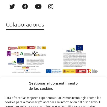
a
o
y
v
Colaboradores
i
s
t
a
s
d
e
Gestionar el consentimiento
E
de las cookies
v
© 2026 Centro Internacional de Investigación Teatral · Made with
Para ofrecer las mejores experiencias, utilizamos tecnologías como las
cookies para almacenar y/o acceder a la información del dispositivo. El
e
by
QM
.
consentimiento de estas tecnologías nos permitirá procesar datos