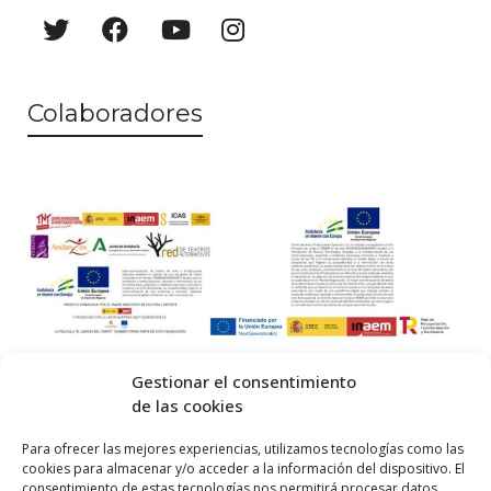
a
o
y
v
Colaboradores
i
s
t
a
s
d
e
Gestionar el consentimiento
E
de las cookies
v
© 2026 Centro Internacional de Investigación Teatral · Made with
Para ofrecer las mejores experiencias, utilizamos tecnologías como las
cookies para almacenar y/o acceder a la información del dispositivo. El
e
by
QM
.
consentimiento de estas tecnologías nos permitirá procesar datos