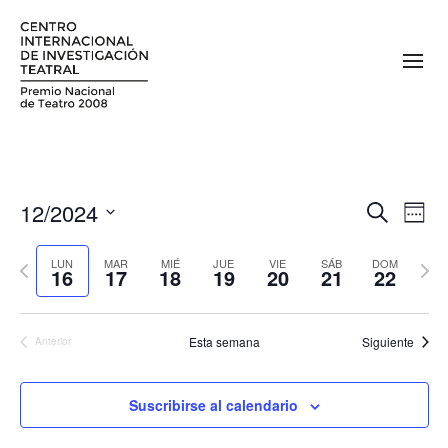
12/2024
N
N
Buscar
Sema
a
Seleccionar
a
fecha.
Semana
Sema
v
LUN
MAR
MIÉ
JUE
VIE
SÁB
DOM
16
17
18
19
20
21
22
v
anterior
sigui
e
e
g
Esta semana
Siguiente
Anterior
a
g
c
a
i
Suscribirse al calendario
c
ó