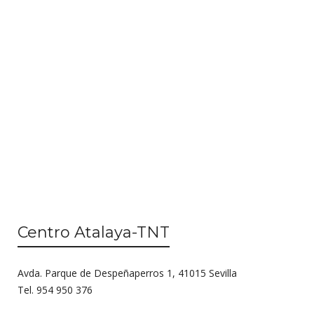
n
i
d
ó
e
n
v
d
i
s
e
t
b
a
ú
s
d
s
e
q
E
Centro Atalaya-TNT
u
v
e
e
Avda. Parque de Despeñaperros 1, 41015 Sevilla
n
d
Tel. 954 950 376
t