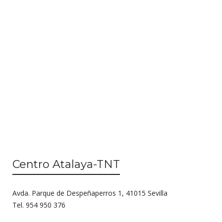
n
i
d
ó
e
n
v
d
i
s
e
t
b
a
ú
s
d
s
e
q
E
Centro Atalaya-TNT
u
v
e
e
Avda. Parque de Despeñaperros 1, 41015 Sevilla
n
d
Tel. 954 950 376
t