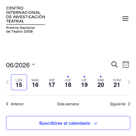
06/2026
N
N
Buscar
Sema
a
Seleccionar
a
fecha.
Semana
Sema
v
LUN
MAR
MIÉ
JUE
VIE
SÁB
DOM
15
16
17
18
19
20
21
v
anterior
sigui
e
e
g
Anterior
Esta semana
Siguiente
a
g
c
a
i
Suscribirse al calendario
c
ó