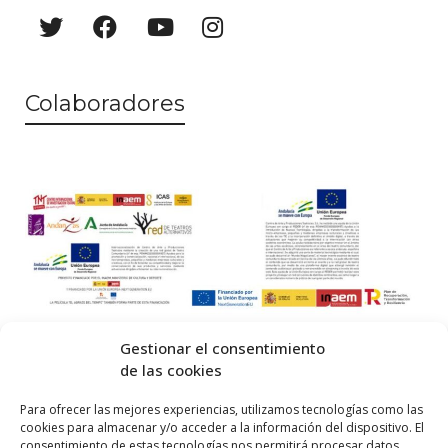
a
o
y
v
Colaboradores
i
s
t
a
s
d
e
Gestionar el consentimiento
E
de las cookies
v
© 2026 Centro Internacional de Investigación Teatral · Made with
Para ofrecer las mejores experiencias, utilizamos tecnologías como las
cookies para almacenar y/o acceder a la información del dispositivo. El
e
by
QM
.
consentimiento de estas tecnologías nos permitirá procesar datos