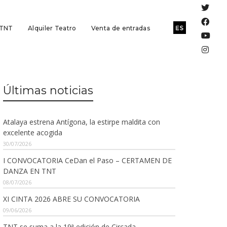
 TNT
Alquiler Teatro
Venta de entradas
Últimas noticias
Atalaya estrena Antígona, la estirpe maldita con
excelente acogida
30/07/2026
I CONVOCATORIA CeDan el Paso – CERTAMEN DE
DANZA EN TNT
08/07/2026
XI CINTA 2026 ABRE SU CONVOCATORIA
09/06/2026
TNT se suma a la 19ª edición de Circada