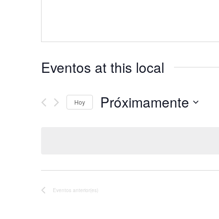
Eventos at this local
Próximamente
Hoy
Seleccionar
fecha.
Eventos
anterior(es)