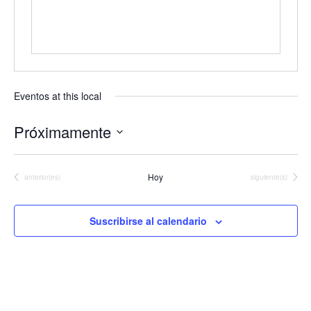
Eventos at this local
Próximamente
Seleccionar
fecha.
Hoy
Eventos
Eventos
anterior(es)
siguiente(s)
Suscribirse al calendario