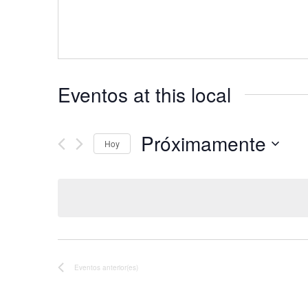
Eventos at this local
Próximamente
Hoy
Seleccionar
fecha.
Eventos
anterior(es)