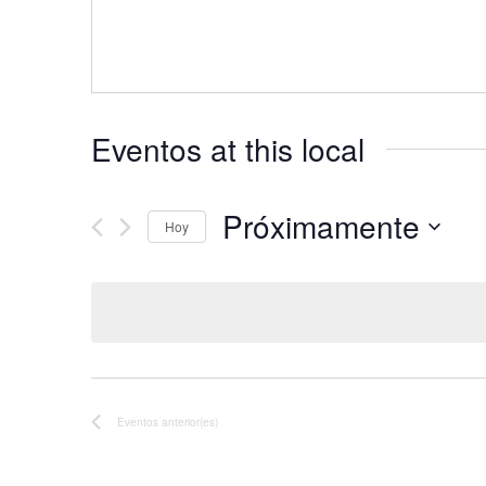
Eventos at this local
Próximamente
Hoy
Seleccionar
fecha.
Eventos
anterior(es)