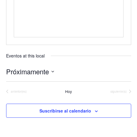
Eventos at this local
Próximamente
Seleccionar
fecha.
Hoy
Eventos
Eventos
anterior(es)
siguiente(s)
Suscribirse al calendario