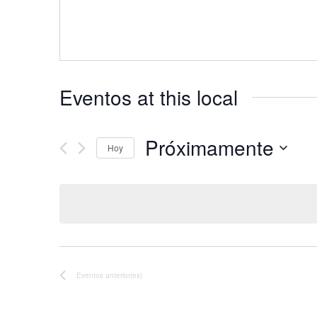
Eventos at this local
Próximamente
Hoy
Seleccionar
fecha.
Eventos
anterior(es)