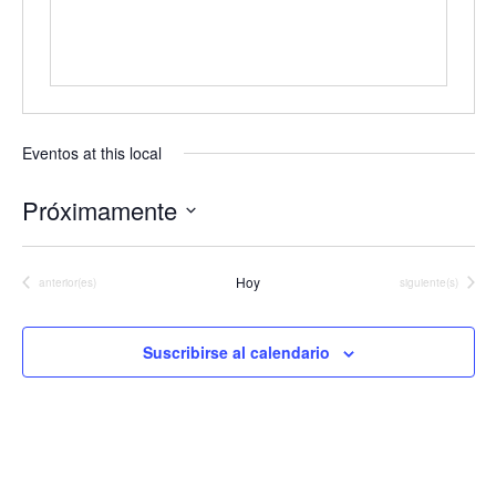
Eventos at this local
Próximamente
Seleccionar
fecha.
Hoy
Eventos
Eventos
anterior(es)
siguiente(s)
Suscribirse al calendario